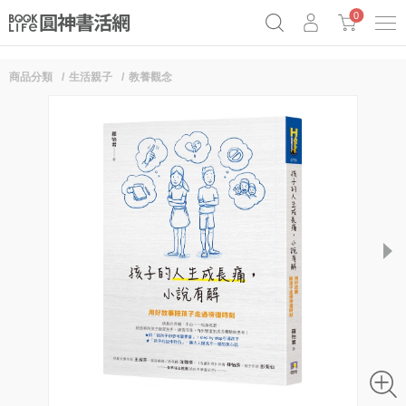
0
商品分類
生活親子
教養觀念
奧德賽女巫瑟西
原子習慣實踐本
69折奇蹟套組
Netflix話題章魚小說！
next