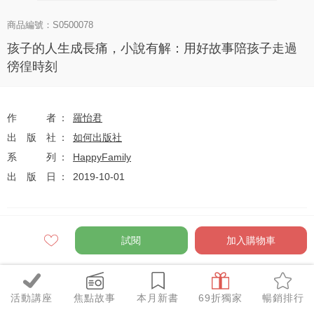
商品編號：S0500078
孩子的人生成長痛，小說有解：用好故事陪孩子走過
徬徨時刻
作者
羅怡君
出版社
如何出版社
系列
HappyFamily
出版日
2019-10-01
定價
$280
試閱
加入購物車
79
$221
優惠價
折
元
活動講座
焦點故事
本月新書
69折獨家
暢銷排行