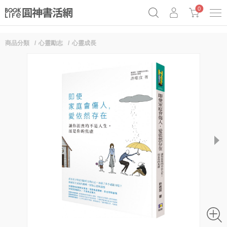
0
商品分類
心靈勵志
心靈成長
奧德賽女巫瑟西
原子習慣實踐本
69折奇蹟套組
Netflix話題章魚小說！
next