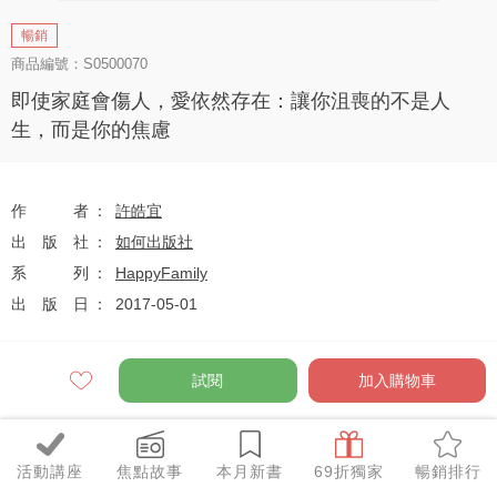
暢銷
商品編號：S0500070
即使家庭會傷人，愛依然存在：讓你沮喪的不是人
生，而是你的焦慮
作者
許皓宜
出版社
如何出版社
系列
HappyFamily
出版日
2017-05-01
試閱
加入購物車
定價
$320
79
$253
優惠價
折
元
活動講座
焦點故事
本月新書
69折獨家
暢銷排行