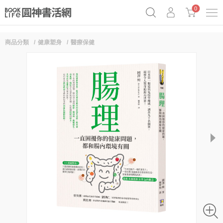
0
商品分類
健康塑身
醫療保健
《祕密》作者最新《致富》公開
奧德賽女巫瑟西
原子習慣實踐本
Netflix話題章魚小說！
next