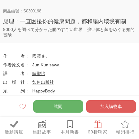
商品編號：S0300198
腸理：一直困擾你的健康問題，都和腸內環境有關
9000人を調べて分かった腸のすごい世界 強い体と菌をめぐる知的
冒険
作者
國澤 純
作者原文名
Jun Kunisawa
譯者
陳聖怡
出版社
如何出版社
系列
HappyBody
出版日
2023-12-01
試閱
加入購物車
定價
$340
活動講座
焦點故事
本月新書
69折獨家
暢銷排行
79
$269
優惠價
折
元