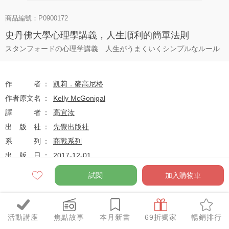
商品編號：P0900172
史丹佛大學心理學講義，人生順利的簡單法則
スタンフォードの心理学講義 人生がうまくいくシンプルなルール
作者
凱莉．麥高尼格
作者原文名
Kelly McGonigal
譯者
高宜汝
出版社
先覺出版社
系列
商戰系列
出版日
2017-12-01
試閱
加入購物車
定價
$300
79
$237
優惠價
折
元
活動講座
焦點故事
本月新書
69折獨家
暢銷排行