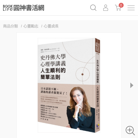
0
商品分類
心靈勵志
心靈成長
《祕密》作者最新《致富》公開
原子習慣實踐本
69折奇蹟套組
Netflix話題章魚小說！
next