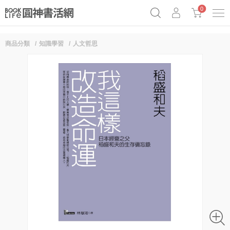
0
商品分類
知識學習
人文哲思
奧德賽女巫瑟西
原子習慣實踐本
69折奇蹟套組
Netflix話題章魚小說！