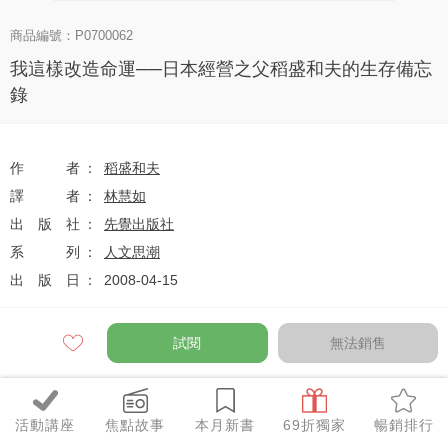
商品編號：P0700062
我這樣改造命運──日本經營之父稻盛和夫的生存備忘
錄
作者
稻盛和夫
譯者
林慧如
出版社
先覺出版社
系列
人文思潮
出版日
2008-04-15
試閱
無法銷售
定價
$240
79
$190
優惠價
折
元
活動講座
焦點故事
本月新書
69折獨家
暢銷排行