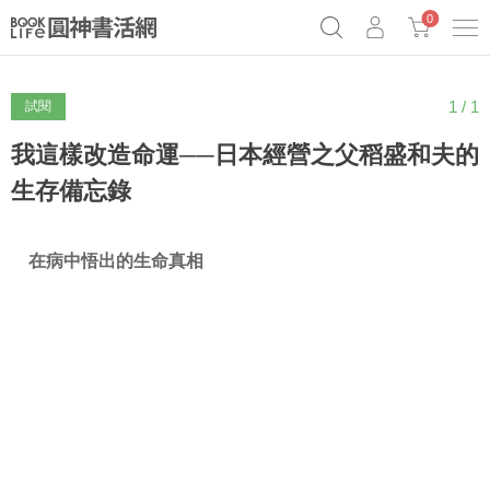
0
1 / 1
試閱
《祕密》作者最新《致富》公開
原子習慣實踐本
69折奇蹟套組
Netflix話題章魚小說！
我這樣改造命運──日本經營之父稻盛和夫的
生存備忘錄
在病中悟出的生命真相