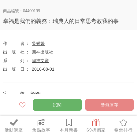
商品編號：04400199
幸福是我們的義務：瑞典人的日常思考教我的事
作者
吳媛媛
出版社
圓神出版社
系列
圓神文叢
出版日
2016-08-01
定價
$280
79
$221
優惠價
折
元
試閱
暫無庫存
活動講座
焦點故事
本月新書
69折獨家
暢銷排行
全網任10件75折（獨家及特惠品除外）
特惠