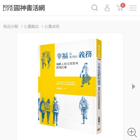
0
商品分類
心靈勵志
心靈成長
《祕密》作者最新《致富》公開
原子習慣實踐本
69折奇蹟套組
Netflix話題章魚小說！
next