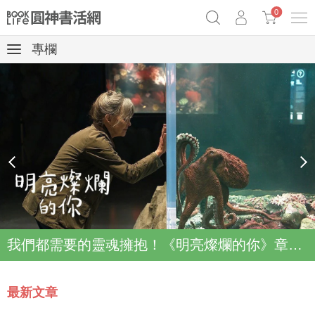
0
專欄
《祕密》作者最新《致富》公開
原子習慣實踐本
69折奇蹟套組
Netflix話題章魚小說！
prev
next
我們都需要的靈魂擁抱！《明亮燦爛的你》章魚故事登上Netflix登上Top2
最新文章