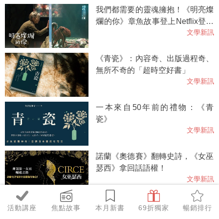
我們都需要的靈魂擁抱！《明亮燦
爛的你》章魚故事登上Netflix登上
文學新訊
Top2
《青瓷》：內容奇、出版過程奇、
無所不奇的「超時空好書」
文學新訊
一本來自50年前的禮物：《青
瓷》
文學新訊
諾蘭《奧德賽》翻轉史詩，《女巫
瑟西》拿回話語權！
文學新訊
我捍衛的唯一善良風俗是閱讀。
活動講座
焦點故事
本月新書
69折獨家
暢銷排行
《風之影》系列作者薩豐想說的事