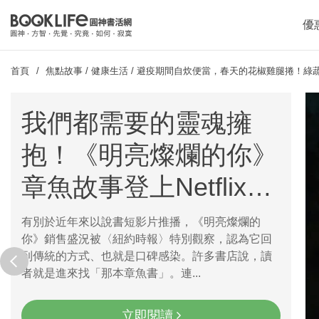
優
首頁
焦點故事
/
健康生活
/
避疫期間自炊便當，春天的花椒雞腿捲！綠
我們都需要的靈魂擁
抱！《明亮燦爛的你》
章魚故事登上Netflix登
上Top2
有別於近年來以說書短影片推播，《明亮燦爛的
你》銷售盛況被〈紐約時報〉特別觀察，認為它回
prev
到傳統的方式、也就是口碑感染。許多書店說，讀
者就是進來找「那本章魚書」。連...
立即閱讀