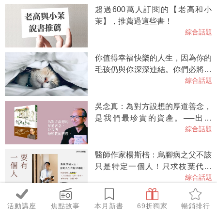
超過600萬人訂閱的【老高和小
茉】，推薦過這些書！
綜合話題
你值得幸福快樂的人生，因為你的
毛孩仍與你深深連結。你們必將重
綜合話題
逢。
吳念真：為對方設想的厚道善念，
是我們最珍貴的資產。──出自
綜合話題
《念念時光真味》
醫師作家楊斯棓：烏腳病之父不該
只是特定一個人！只求枝葉代代
綜合話題
傳。
「要有一個人，撐住蕭美琴！」醫
活動講座
焦點故事
本月新書
69折獨家
暢銷排行
師作家楊斯棓用「美琴戰袍」推廣