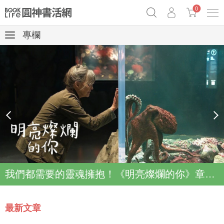
0
專欄
《祕密》作者最新《致富》公開
原子習慣實踐本
69折奇蹟套組
Netflix話題章魚小說！
prev
next
我們都需要的靈魂擁抱！《明亮燦爛的你》章魚故事登上Netflix登上Top2
最新文章