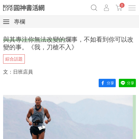
0
專欄
《祕密》作者最新《致富》公開
原子習慣實踐本
69折奇蹟套組
與其專注你無法改變的爛事，不如看到你可以改
Netflix話題章魚小說！
變的事。《我，刀槍不入》
綜合話題
文：日班店員