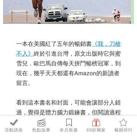
一本在美國紅了五年的暢銷書
《我，刀槍
不入》
終於引進台灣，原文出版時它與蜜
雪兒．歐巴馬自傳每天拼鬥暢榜冠軍，到
現在，幾乎天天都還有Amazon的新讀者
留言。
看到這本書名和封面，可能會讓部分人錯
過，覺得是體力腦力鍛鍊書，但閱讀過程
中，從另一個童年逆境角度切入體會，也
活動講座
焦點故事
本月新書
69折獨家
暢銷排行
相當驚喜。​