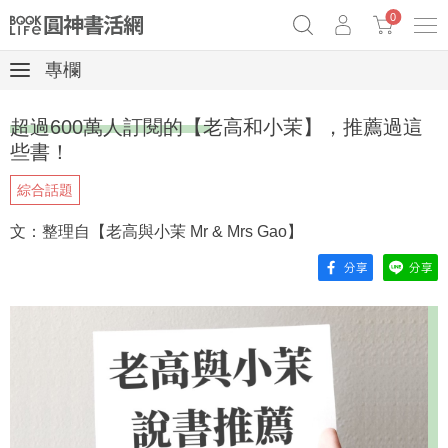
0
專欄
奧德賽女巫瑟西
原子習慣實踐本
69折奇蹟套組
超過600萬人訂閱的【老高和小茉】，推薦過這
Netflix話題章魚小說！
些書！
綜合話題
文：整理自【老高與小茉 Mr & Mrs Gao】