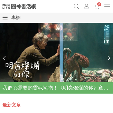
0
專欄
《祕密》作者最新《致富》公開
奧德賽女巫瑟西
原子習慣實踐本
Netflix話題章魚小說！
prev
next
我們都需要的靈魂擁抱！《明亮燦爛的你》章魚故事登上Netflix登上Top2
最新文章