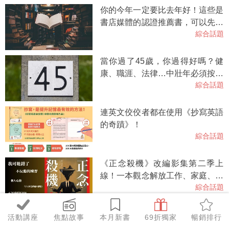
你的今年一定要比去年好！這些是
書店媒體的認證推薦書，可以先從
綜合話題
這裡開始。2026選書一覽
當你過了45歲，你過得好嗎？健
康、職涯、法律…中壯年必須按齡
綜合話題
知道的人生下半場指南
連英文佼佼者都在使用《抄寫英語
的奇蹟》！
綜合話題
《正念殺機》改編影集第二季上
線！一本觀念解放工作、家庭、教
綜合話題
養，一本小說讀滿驚悚、喜劇、諮
商。
【內含試聽】抄寫英語的奇蹟2，
活動講座
焦點故事
本月新書
69折獨家
暢銷排行
跟著林熙老師，每天10分鐘，英