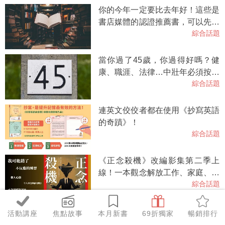
你的今年一定要比去年好！這些是
書店媒體的認證推薦書，可以先從
綜合話題
這裡開始。2026選書一覽
當你過了45歲，你過得好嗎？健
康、職涯、法律…中壯年必須按齡
綜合話題
知道的人生下半場指南
連英文佼佼者都在使用《抄寫英語
的奇蹟》！
綜合話題
《正念殺機》改編影集第二季上
線！一本觀念解放工作、家庭、教
綜合話題
養，一本小說讀滿驚悚、喜劇、諮
商。
【內含試聽】抄寫英語的奇蹟2，
活動講座
焦點故事
本月新書
69折獨家
暢銷排行
跟著林熙老師，每天10分鐘，英