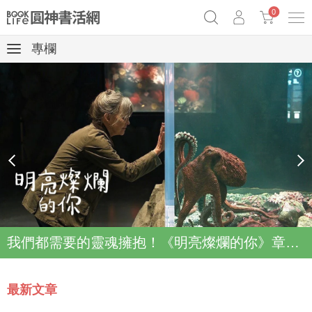
0
專欄
《祕密》作者最新《致富》公開
原子習慣實踐本
69折奇蹟套組
Netflix話題章魚小說！
prev
next
我們都需要的靈魂擁抱！《明亮燦爛的你》章魚故事登上Netflix登上Top2
最新文章