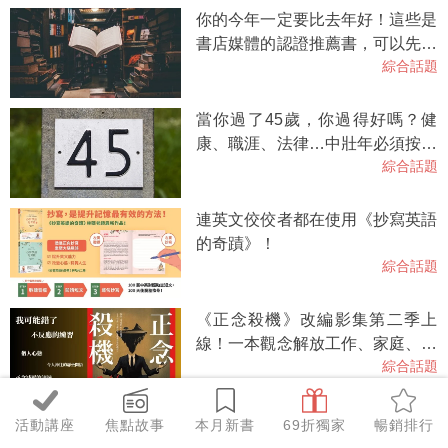
你的今年一定要比去年好！這些是
書店媒體的認證推薦書，可以先從
綜合話題
這裡開始。2026選書一覽
當你過了45歲，你過得好嗎？健
康、職涯、法律…中壯年必須按齡
綜合話題
知道的人生下半場指南
連英文佼佼者都在使用《抄寫英語
的奇蹟》！
綜合話題
《正念殺機》改編影集第二季上
線！一本觀念解放工作、家庭、教
綜合話題
養，一本小說讀滿驚悚、喜劇、諮
商。
【內含試聽】抄寫英語的奇蹟2，
活動講座
焦點故事
本月新書
69折獨家
暢銷排行
跟著林熙老師，每天10分鐘，英