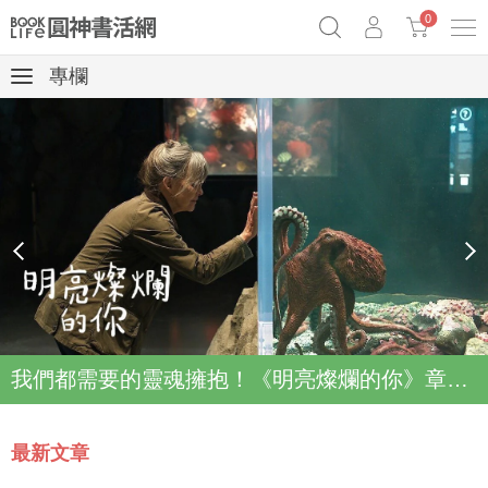
0
專欄
奧德賽女巫瑟西
原子習慣實踐本
69折奇蹟套組
Netflix話題章魚小說！
prev
next
我們都需要的靈魂擁抱！《明亮燦爛的你》章魚故事登上Netflix登上Top2
最新文章