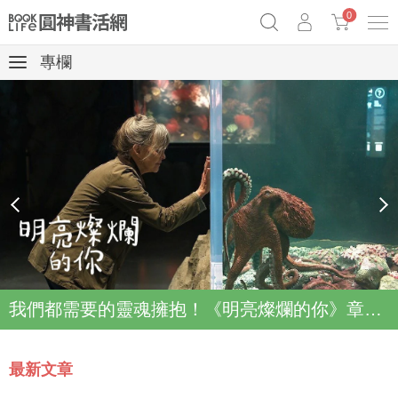
0
專欄
《祕密》作者最新《致富》公開
奧德賽女巫瑟西
原子習慣實踐本
Netflix話題章魚小說！
prev
next
我們都需要的靈魂擁抱！《明亮燦爛的你》章魚故事登上Netflix登上Top2
最新文章