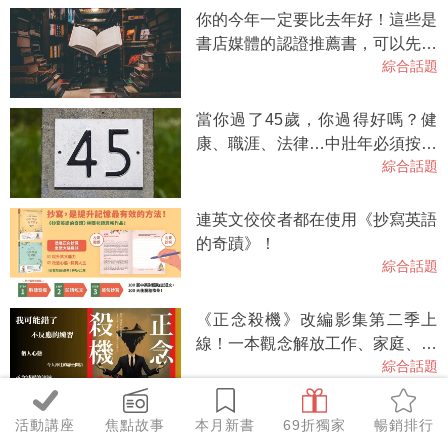
你的今年一定要比去年好！這些是
書店媒體的認證推薦書，可以先從
綜合話題
這裡開始。2026選書一覽
當你過了45歲，你過得好嗎？健
康、職涯、法律…中壯年必須按齡
綜合話題
知道的人生下半場指南
連英文佼佼者都在使用《抄寫英語
的奇蹟》！
綜合話題
《正念殺機》改編影集第二季上
線！一本觀念解放工作、家庭、教
綜合話題
養，一本小說讀滿驚悚、喜劇、諮
商。
【內含試聽】抄寫英語的奇蹟2，
活動講座
焦點故事
本月新書
69折獨家
暢銷排行
跟著林熙老師，每天10分鐘，英