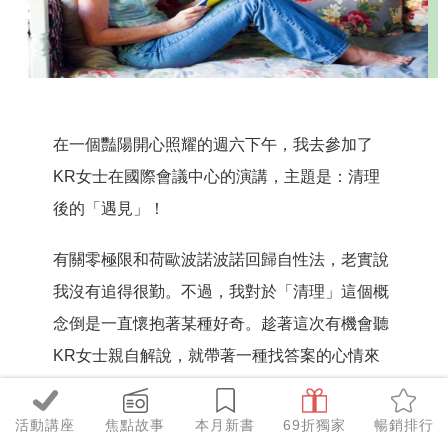
在一個豔陽開心照耀的週六下午，我去參加了
KR女士在國際會議中心的演講，主題是：清理
後的「遇見」！
有關零極限和荷歐波諾波諾回歸自性法，老實說
我沒有追得很勤。不過，我對於「清理」這個概
念倒是一直懷抱著某種好奇。趁著這次有機會聽
KR女士親自解說，就帶著一種找答案的心情來
了。
活動講座
焦點故事
本月新書
69折獨家
暢銷排行
KR女士的本名是Kamaile Rafaelovich，簡稱就