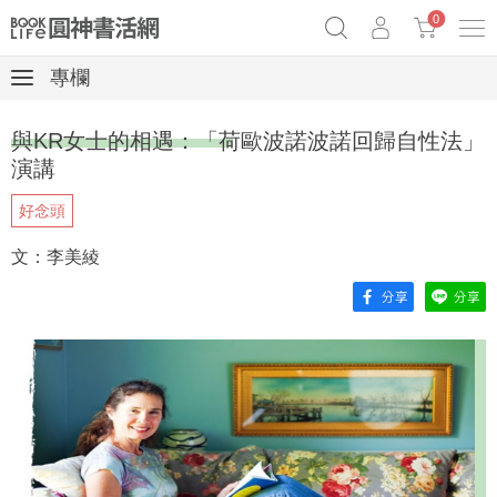
0
專欄
《祕密》作者最新《致富》公開
奧德賽女巫瑟西
原子習慣實踐本
與KR女士的相遇：「荷歐波諾波諾回歸自性法」
Netflix話題章魚小說！
演講
好念頭
文：李美綾