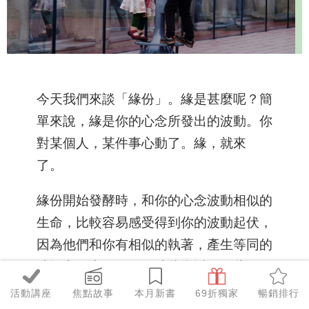
今天我們來談「緣份」。緣是甚麼呢？簡
單來說，緣是你的心念所發出的波動。你
對某個人，某件事心動了。緣，就來
了。
緣份開始發酵時，和你的心念波動相似的
生命，比較容易感受得到你的波動起伏，
因為他們和你有相似的執著，產生等同的
波幅和引力，吸引了彼此靠近。因此，你
會覺得和他們很投緣，氣味相投，磁場相
活動講座
焦點故事
本月新書
69折獨家
暢銷排行