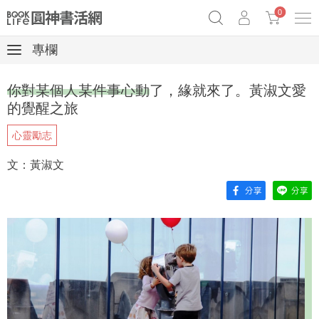
0
專欄
奧德賽女巫瑟西
原子習慣實踐本
69折奇蹟套組
你對某個人某件事心動了，緣就來了。黃淑文愛
Netflix話題章魚小說！
的覺醒之旅
心靈勵志
文：黃淑文