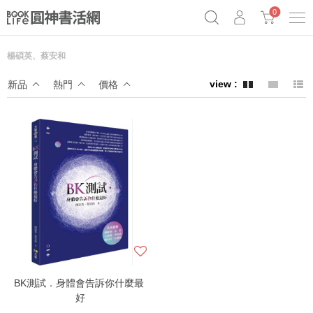
0
楊碩英、蔡安和
《祕密》作者最新《致富》公開
奧德賽女巫瑟西
原子習慣實踐本
新品
熱門
價格
Netflix話題章魚小說！
BK測試．身體會告訴你什麼最
好