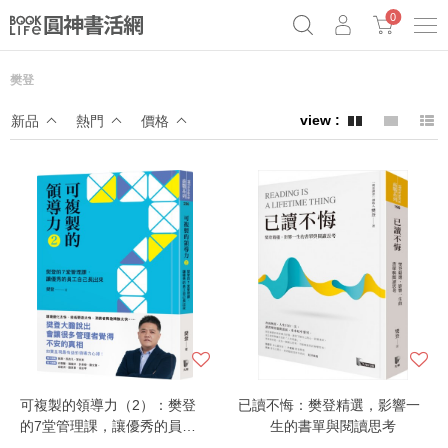
0
樊登
《祕密》作者最新《致富》公開
奧德賽女巫瑟西
原子習慣實踐本
新品
熱門
價格
Netflix話題章魚小說！
可複製的領導力（2）：樊登
已讀不悔：樊登精選，影響一
的7堂管理課，讓優秀的員工
生的書單與閱讀思考
自己長出來