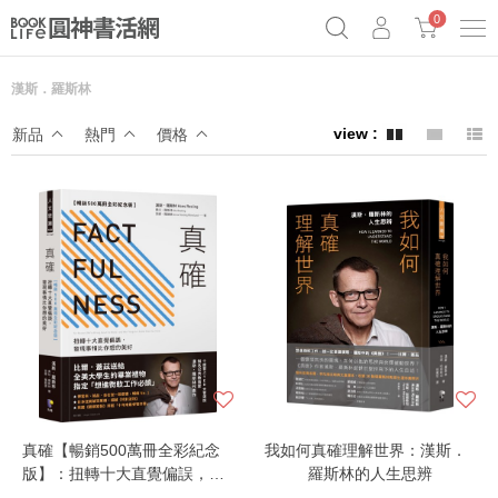
0
漢斯．羅斯林
《祕密》作者最新《致富》公開
原子習慣實踐本
69折奇蹟套組
新品
熱門
價格
Netflix話題章魚小說！
真確【暢銷500萬冊全彩紀念
我如何真確理解世界：漢斯．
版】：扭轉十大直覺偏誤，發
羅斯林的人生思辨
現事情比你想的美好