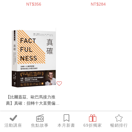
NT$356
NT$284
【比爾蓋茲、歐巴馬接力推
薦】真確：扭轉十大直覺偏
誤，發現事情比你想的美好
NT$316
活動講座
焦點故事
本月新書
69折獨家
暢銷排行