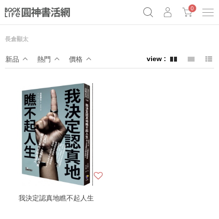
0
長倉顯太
《祕密》作者最新《致富》公開
奧德賽女巫瑟西
原子習慣實踐本
新品
熱門
價格
Netflix話題章魚小說！
我決定認真地瞧不起人生