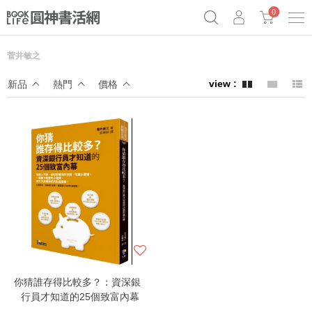
0
菅井敏之
奧德賽女巫瑟西
原子習慣實踐本
69折奇蹟套組
新品
熱門
價格
Netflix話題章魚小說！
你猜誰存得比較多？：資深銀
行員才知道的25個致富內幕