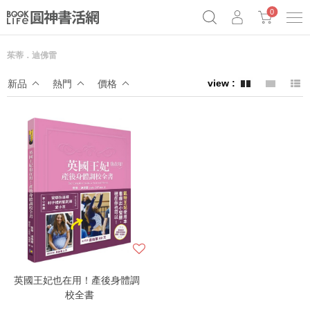
0
茱蒂．迪佛雷
《祕密》作者最新《致富》公開
奧德賽女巫瑟西
原子習慣實踐本
新品
熱門
價格
Netflix話題章魚小說！
英國王妃也在用！產後身體調
校全書