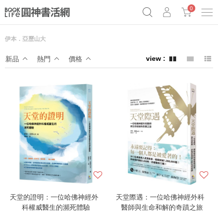
0
伊本．亞歷山大
奧德賽女巫瑟西
原子習慣實踐本
69折奇蹟套組
新品
熱門
價格
Netflix話題章魚小說！
天堂的證明：一位哈佛神經外
天堂際遇：一位哈佛神經外科
科權威醫生的瀕死體驗
醫師與生命和解的奇蹟之旅