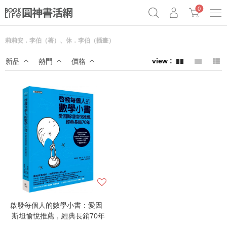
0
莉莉安．李伯（著）、休．李伯（插畫）
《祕密》作者最新《致富》公開
原子習慣實踐本
69折奇蹟套組
新品
熱門
價格
Netflix話題章魚小說！
啟發每個人的數學小書：愛因
斯坦愉悅推薦，經典長銷70年