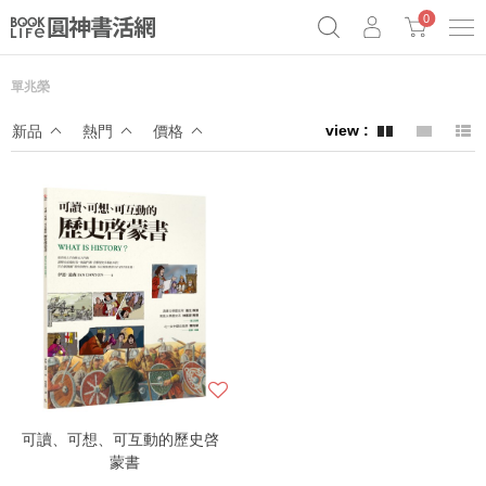
0
單兆榮
奧德賽女巫瑟西
原子習慣實踐本
69折奇蹟套組
新品
熱門
價格
Netflix話題章魚小說！
可讀、可想、可互動的歷史啓
蒙書