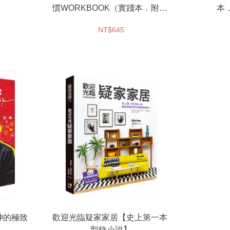
慣WORKBOOK（實踐本．附練
本
習別冊）＋奇蹟杯墊套組
NT$645
大神的極致
歡迎光臨疑家家居【史上第一本
型錄小說】