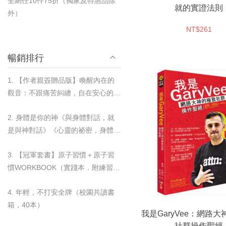
全網任10件75折（獨家及特惠品除
就的實證法則
外）
NT$261
暢銷排行
1. 【作者親簽贈品版】喚醒內在的
觀音：不跟痛苦糾纏，自在安心的歸
零練習
2. 身體是你的神《與身體對話，就
是與神對話》《心靈的祕密，身體都
知道》＋奇蹟杯墊套組
3. 【冠軍套書】原子習慣＋原子習
慣WORKBOOK（實踐本．附練習別
冊）＋奇蹟杯墊套組
4. 年輕，不打安全牌（校園共讀書
箱，40本）
我是GaryVee：網路
社群操作聖經