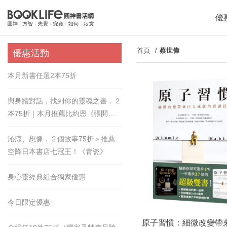
優
首頁
蔡世偉
優惠活動
本月新書任選2本75折
與身體對話，找到你的靈魂之書．２
本75折｜本月推薦比約恩《張開的
手》
沁涼、想像．２個故事75折＞推薦
空降日本書店七冠王！《青瓷》
身心靈經典組合獨家優惠
今日限定優惠
原子習慣：細微改變帶