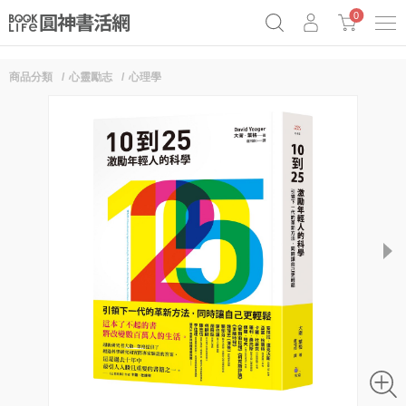
0
商品分類
心靈勵志
心理學
《祕密》作者最新《致富》公開
原子習慣實踐本
69折奇蹟套組
Netflix話題章魚小說！
next