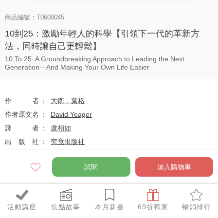
商品編號：T0600045
10到25：激勵年輕人的科學【引領下一代的革新方
法，同時讓自己更輕鬆】
10 To 25: A Groundbreaking Approach to Leading the Next
Generation―And Making Your Own Life Easier
作者
大衛．葉格
作者原文名
David Yeager
譯者
盧相如
出版社
究竟出版社
系列
NewBrain
試閱
加入購物車
出版日
2025-01-01
活動講座
焦點故事
本月新書
69折獨家
暢銷排行
定價
$560