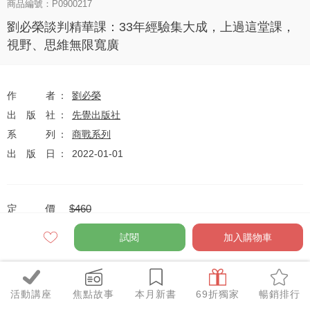
商品編號：P0900217
劉必榮談判精華課：33年經驗集大成，上過這堂課，
視野、思維無限寬廣
作者
劉必榮
出版社
先覺出版社
系列
商戰系列
出版日
2022-01-01
定價
$460
79
$363
優惠價
折
元
試閱
加入購物車
活動講座
焦點故事
本月新書
69折獨家
暢銷排行
全網任10件75折（獨家及特惠品除外）
特惠