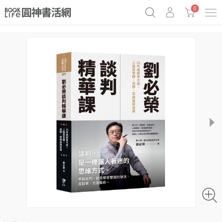
0
奧德賽女巫瑟西
原子習慣實踐本
69折奇蹟套組
Netflix話題章魚小說！
next