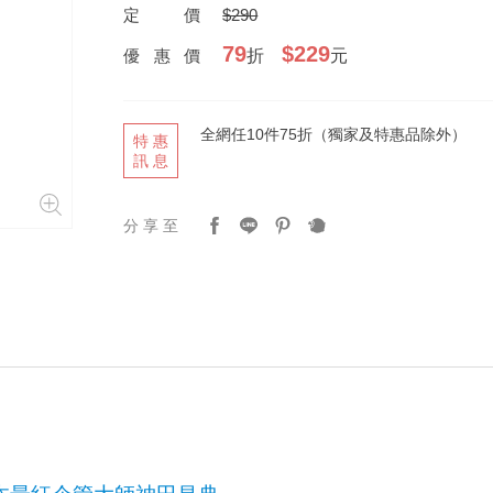
定價
$290
79
$229
優惠價
折
元
全網任10件75折（獨家及特惠品除外）
特惠
訊息
分享至