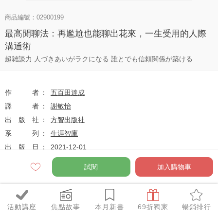
商品編號：02900199
最高閒聊法：再尷尬也能聊出花來，一生受用的人際
溝通術
超雑談力 人づきあいがラクになる 誰とでも信頼関係が築ける
作者
五百田達成
譯者
謝敏怡
出版社
方智出版社
系列
生涯智庫
出版日
2021-12-01
試閱
加入購物車
定價
$300
79
$237
優惠價
折
元
活動講座
焦點故事
本月新書
69折獨家
暢銷排行