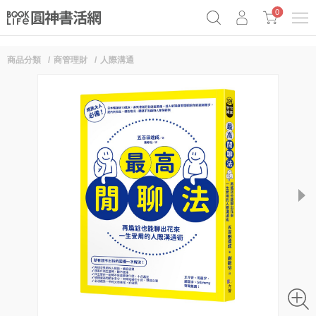
0
商品分類
商管理財
人際溝通
《祕密》作者最新《致富》公開
奧德賽女巫瑟西
原子習慣實踐本
Netflix話題章魚小說！
next