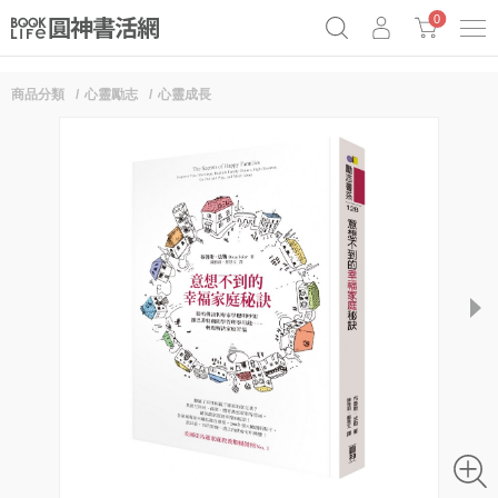
0
商品分類
心靈勵志
心靈成長
《祕密》作者最新《致富》公開
奧德賽女巫瑟西
原子習慣實踐本
Netflix話題章魚小說！
next