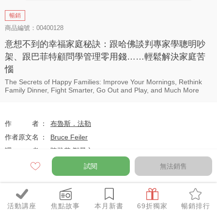
暢銷
商品編號：00400128
意想不到的幸福家庭秘訣：跟哈佛談判專家學聰明吵
架、跟巴菲特顧問學管理零用錢……輕鬆解決家庭苦
惱
The Secrets of Happy Families: Improve Your Mornings, Rethink
Family Dinner, Fight Smarter, Go Out and Play, and Much More
作者
布魯斯．法勒
作者原文名
Bruce Feiler
譯者
陳雅莉
,
鄭景文
出版社
圓神出版社
試閱
無法銷售
系列
勵志書系
出版日
2015-02-26
活動講座
焦點故事
本月新書
69折獨家
暢銷排行