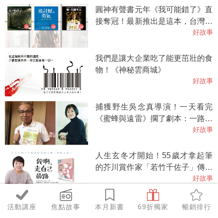
圓神有聲書元年《我可能錯了》直
接奪冠！最新推出是這本，台灣每
好故事
20人就有《被討厭的勇氣》！
我們是讓大企業吃了能更茁壯的食
物！《神秘雲商城》
好故事
捕獲野生吳念真導演！一天看完
《蜜蜂與遠雷》擱了劇本：一路猜
好故事
測吊足胃口，非常聰明的寫作方
式！
人生玄冬才開始！55歲才拿起筆
的芥川賞作家「若竹千佐子」傳奇
好故事
登場
這才是萬萬沒想到，最超現實的浪
活動講座
焦點故事
本月新書
69折獨家
暢銷排行
漫故事《記憶的玩物》