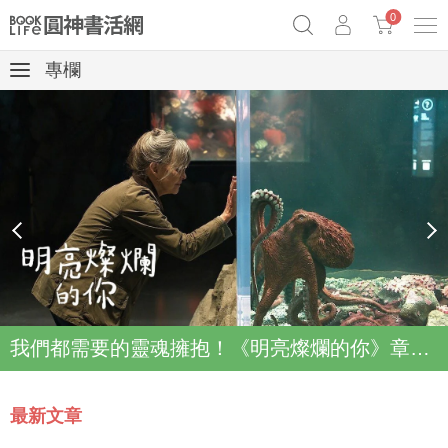
0
專欄
《祕密》作者最新《致富》公開
奧德賽女巫瑟西
原子習慣實踐本
Netflix話題章魚小說！
prev
next
我們都需要的靈魂擁抱！《明亮燦爛的你》章魚故事登上Netflix登上Top2
最新文章