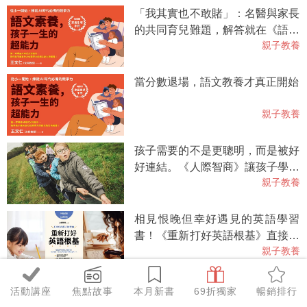
「我其實也不敢賭」：名醫與家長
的共同育兒難題，解答就在《語文
親子教養
素養，孩子一生的超能力》
當分數退場，語文教養才真正開始
親子教養
孩子需要的不是更聰明，而是被好
好連結。《人際智商》讓孩子學得
親子教養
更好的教養新關鍵！
相見恨晚但幸好遇見的英語學習
書！《重新打好英語根基》直接發
親子教養
給小孩就能自己學
想知道孩子的語言發展狀況嗎？專
活動講座
焦點故事
本月新書
69折獨家
暢銷排行
家建議用語言發展量表觀察孩子的