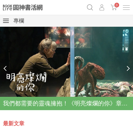
0
專欄
奧德賽女巫瑟西
原子習慣實踐本
69折奇蹟套組
Netflix話題章魚小說！
prev
next
我們都需要的靈魂擁抱！《明亮燦爛的你》章魚故事登上Netflix登上Top2
最新文章