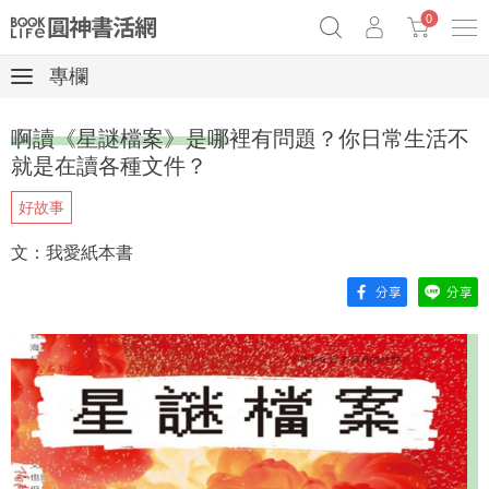
0
專欄
奧德賽女巫瑟西
原子習慣實踐本
69折奇蹟套組
啊讀《星謎檔案》是哪裡有問題？你日常生活不
Netflix話題章魚小說！
就是在讀各種文件？
好故事
文：我愛紙本書