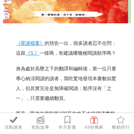
《星謎檔案》
的預告一出，很多讀者忍不住問：
這跟
《S.》
一樣嗎，有建議哪幾種閱讀順序嗎？
身為處於高壓之下的翻譯和編輯後，第一位只要
專心納涼閱讀的讀者，我吃驚地發現本書貌似驚
人，但其實完全是無障礙閱讀：
順序沒有「之
一」，只需要繼續翻頁。
而且，即使先跳到第100頁你也不太搞得清楚劇
情（冰與火之歌直接跳到 S5要幹嘛），所以從
活動講座
焦點故事
本月新書
69折獨家
暢銷排行
第一頁往下翻就是。