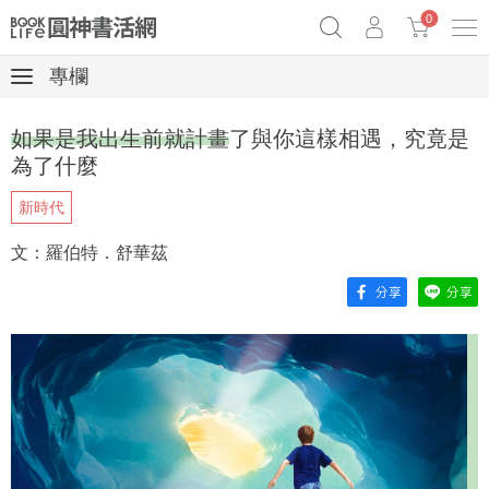
0
專欄
《祕密》作者最新《致富》公開
奧德賽女巫瑟西
原子習慣實踐本
如果是我出生前就計畫了與你這樣相遇，究竟是
Netflix話題章魚小說！
為了什麼
新時代
文：羅伯特．舒華茲