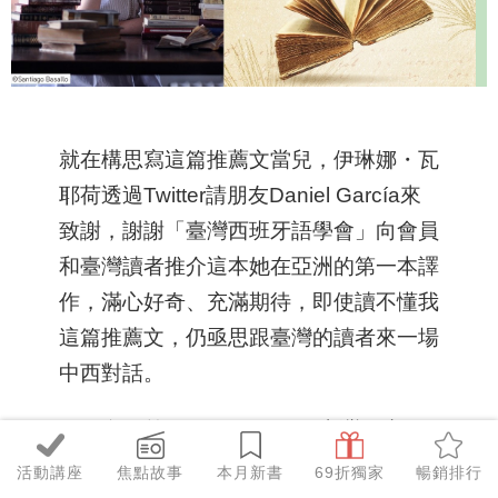
就在構思寫這篇推薦文當兒，伊琳娜・瓦
耶荷透過Twitter請朋友Daniel García來
致謝，謝謝「臺灣西班牙語學會」向會員
和臺灣讀者推介這本她在亞洲的第一本譯
作，滿心好奇、充滿期待，即使讀不懂我
這篇推薦文，仍亟思跟臺灣的讀者來一場
中西對話。
一個多月前（9月 25 日），臺灣西班牙
語學會成立大會上，西班牙商務辦事處處
活動講座
焦點故事
本月新書
69折獨家
暢銷排行