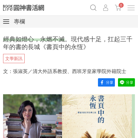
0
專欄
奧德賽女巫瑟西
原子習慣實踐本
69折奇蹟套組
經典如燈心，永燃不滅。現代感十足，扛起三千
Netflix話題章魚小說！
年的書的長城《書頁中的永恆》
文學新訊
文：張淑英／清大外語系教授、西班牙皇家學院外籍院士