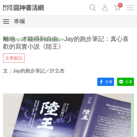
0
專欄
奧德賽女巫瑟西
原子習慣實踐本
69折奇蹟套組
離地，才能得到自由。Jay的跑步筆記：真心喜
Netflix話題章魚小說！
歡的寫實小說《陸王》
文學新訊
文：Jay的跑步筆記／許立杰