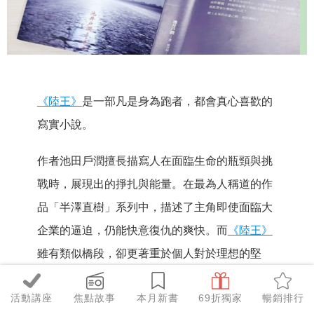
《陸王》
是一部凡是身為跑者，都會真心喜歡的
寫實小說。
作者池田戶潤擅長描寫人在面臨生命的瓶頸與挑
戰時，展現出的掙扎與能量。在最為人稱道的作
品「半澤直樹」系列中，描述了主角即使面臨大
企業的逼迫，仍能快意復仇的爽快。而
《陸王》
雖有類似橋段，卻更著重於個人對於理想的堅
持、以及不輕易妥協的決心。
活動講座
焦點故事
本月新書
69折獨家
暢銷排行