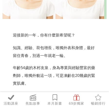
迎接新的一年，你有什麼新希望呢？
知識、經驗、荷包增長，唯獨外表和身體，最好
留住青春，別過一年就老一輪。
年齡54歲的木村友泉，身為專業與經驗豐富的藥
劑師，唯獨外貌這一項，可是凍齡在20幾歲的緊
實肌膚。
她以簡單的3個保養方法：Part 1
臉部淋巴保
活動講座
焦點故事
本月新書
69折獨家
暢銷排行
養
、Part 2
肩胸局部淋巴保養
、Part 3
下半身淋