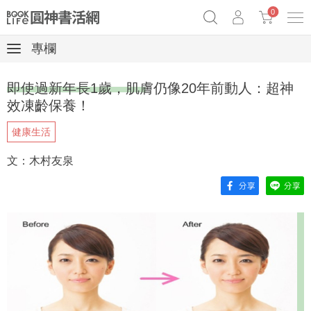
0
專欄
奧德賽女巫瑟西
原子習慣實踐本
69折奇蹟套組
即使過新年長1歲，肌膚仍像20年前動人：超神
Netflix話題章魚小說！
效凍齡保養！
健康生活
文：木村友泉