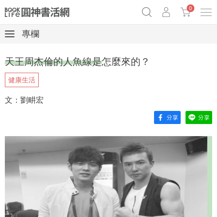
0
專欄
奧德賽女巫瑟西
原子習慣實踐本
69折奇蹟套組
天王周杰倫的人魚線是怎麼來的？
Netflix話題章魚小說！
健康生活
文：劉畊宏