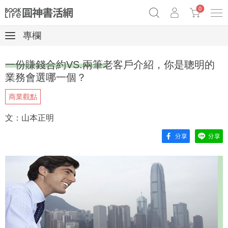
0
專欄
《祕密》作者最新《致富》公開
奧德賽女巫瑟西
原子習慣實踐本
一份賺錢合約VS.兩筆老客戶介紹，你是聰明的
Netflix話題章魚小說！
業務會選哪一個？
商業觀點
文：山本正明