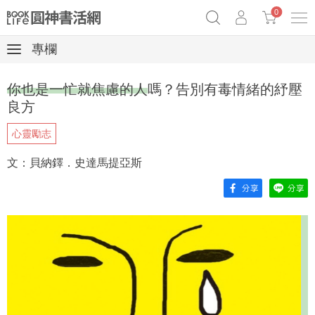
0
專欄
《祕密》作者最新《致富》公開
奧德賽女巫瑟西
原子習慣實踐本
你也是一忙就焦慮的人嗎？告別有毒情緒的紓壓
Netflix話題章魚小說！
良方
心靈勵志
文：貝納鐸．史達馬提亞斯