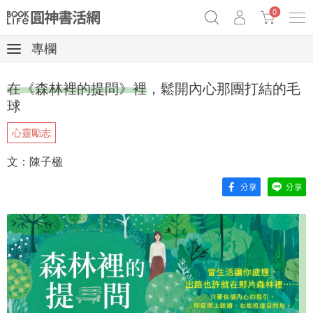
0
專欄
《祕密》作者最新《致富》公開
原子習慣實踐本
69折奇蹟套組
在《森林裡的提問》裡，鬆開內心那團打結的毛
Netflix話題章魚小說！
球
心靈勵志
文：陳子楹