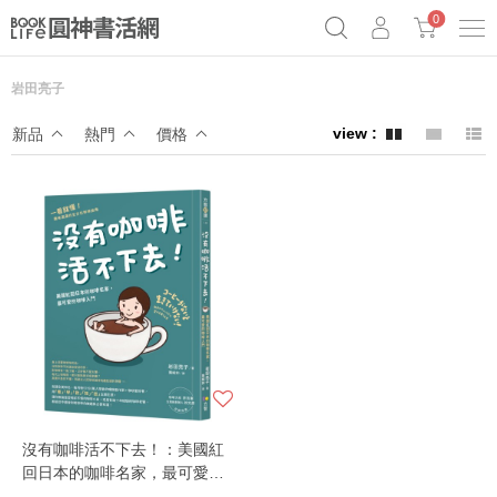
0
岩田亮子
《祕密》作者最新《致富》公開
原子習慣實踐本
69折奇蹟套組
新品
熱門
價格
Netflix話題章魚小說！
沒有咖啡活不下去！：美國紅
回日本的咖啡名家，最可愛的
咖啡入門