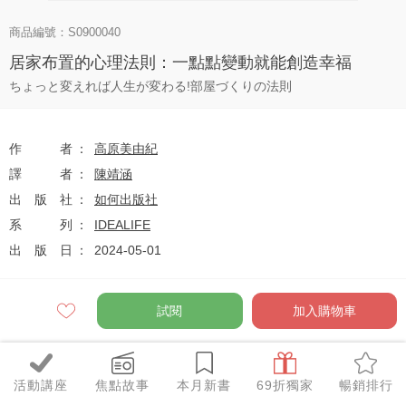
商品編號：S0900040
居家布置的心理法則：一點點變動就能創造幸福
ちょっと変えれば人生が変わる!部屋づくりの法則
作者
高原美由紀
譯者
陳靖涵
出版社
如何出版社
系列
IDEALIFE
出版日
2024-05-01
試閱
加入購物車
定價
$340
79
$269
優惠價
折
元
活動講座
焦點故事
本月新書
69折獨家
暢銷排行