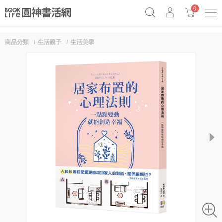
0
商品分類
生活親子
生活美學
《祕密》作者最新《致富》公開
原子習慣實踐本
69折奇蹟套組
Netflix話題章魚小說！
next