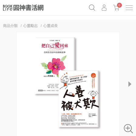
0
商品分類
心靈勵志
心靈成長
奧德賽女巫瑟西
原子習慣實踐本
69折奇蹟套組
Netflix話題章魚小說！
next