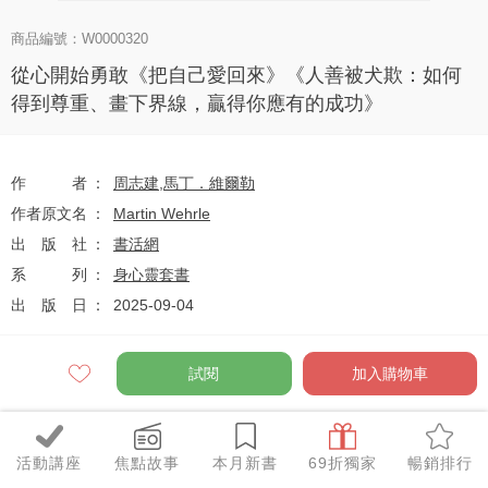
商品編號：W0000320
從心開始勇敢《把自己愛回來》《人善被犬欺：如何
得到尊重、畫下界線，贏得你應有的成功》
作者
周志建
,
馬丁．維爾勒
作者原文名
Martin Wehrle
出版社
書活網
系列
身心靈套書
出版日
2025-09-04
試閱
加入購物車
定價
$760
75
$570
優惠價
折
元
活動講座
焦點故事
本月新書
69折獨家
暢銷排行