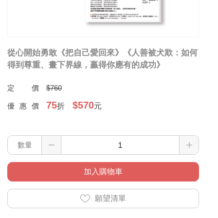
從心開始勇敢《把自己愛回來》《人善被犬欺：如何
得到尊重、畫下界線，贏得你應有的成功》
定價
$760
75
$570
優惠價
折
元
數量
加入購物車
願望清單