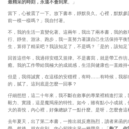
最精采的時刻，永遠不會到來
。」
當下，心被震了一下。放下書本，靜默良久。心裡，默默參
前一模一樣嗎？」我自忖著。
不，我的生活一直變化著。這兩年，我出了兩本書，我的敘
行、靜坐、游泳、跑步，我一直努力著讓自己生活保持平衡
生，算得了精采吧？我該知足了，不是嗎？「是的，該知足
回首這些年，我過得安穩又規律。不是書寫，就是帶工作坊
癒。我的工作帶給我極大的成就感，生活與健康也一直維持
但是，我得誠實，在這樣的安穩裡，有時……有時候，我卻
的，膩了。這到底是怎麼一回事？
仔細想想，這二十年來，我不斷在敘事的專業裡精進打滾，
毅力、實踐，這是魔羯座的特性。如今，雖有點小小成就，
大的喜悅，內心裡，好像總缺了一點什麼。是呀，怎麼會這
去年夏天，出了第二本書，一推出就反應熱烈，讀者來函的
榮。然後，就在此刻，內心卻跳出另一種聲音：「
夠了，你