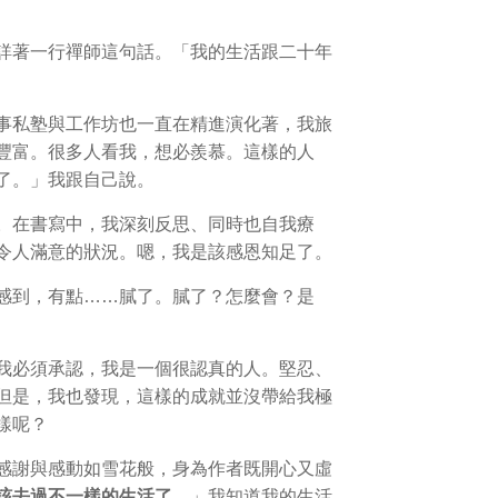
詳著一行禪師這句話。「我的生活跟二十年
事私塾與工作坊也一直在精進演化著，我旅
豐富。很多人看我，想必羨慕。這樣的人
了。」我跟自己說。
。在書寫中，我深刻反思、同時也自我療
令人滿意的狀況。嗯，我是該感恩知足了。
感到，有點……膩了。膩了？怎麼會？是
我必須承認，我是一個很認真的人。堅忍、
但是，我也發現，這樣的成就並沒帶給我極
樣呢？
感謝與感動如雪花般，身為作者既開心又虛
該去過不一樣的生活了
。」我知道我的生活