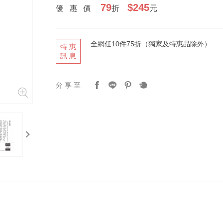
79
$245
優惠價
折
元
全網任10件75折（獨家及特惠品除外）
特惠
訊息
分享至
next