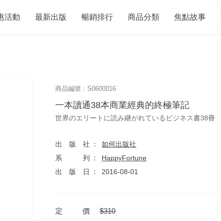
惠活動
最新出版
暢銷排行
商品分類
焦點故事
商品編號：S0600016
一本讀通38本商業經典的終極筆記
世界のエリートに読み継がれているビジネス書38冊
出版社
如何出版社
系列
HappyFortune
出版日
2016-08-01
定價
$310