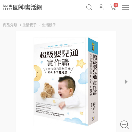
0
商品分類
生活親子
生活親子
奧德賽女巫瑟西
原子習慣實踐本
69折奇蹟套組
Netflix話題章魚小說！
next