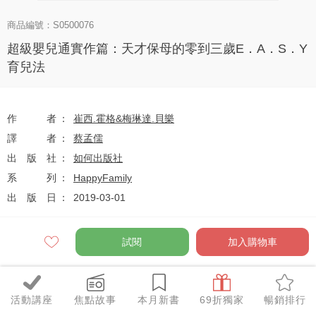
商品編號：S0500076
超級嬰兒通實作篇：天才保母的零到三歲E．A．S．Y
育兒法
作者
崔西.霍格&梅琳達.貝樂
譯者
蔡孟儒
出版社
如何出版社
系列
HappyFamily
出版日
2019-03-01
試閱
加入購物車
定價
$420
79
$332
優惠價
折
元
活動講座
焦點故事
本月新書
69折獨家
暢銷排行